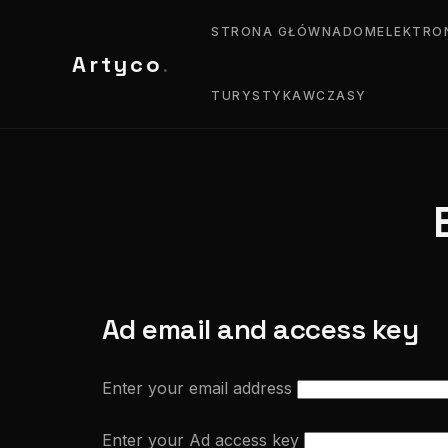
STRONA GŁÓWNA
DOM
ELEKTRO
Artyco
.
TURYSTYKA
WCZASY
Ad email and access key
Enter your email address
Enter your Ad access key