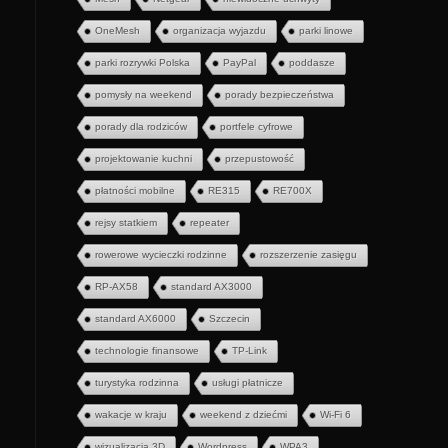
OneMesh
organizacja wyjazdu
parki linowe
parki rozrywki Polska
PayPal
poddasze
pomysły na weekend
porady bezpieczeństwa
porady dla rodziców
portfele cyfrowe
projektowanie kuchni
przepustowość
płatności mobilne
RE315
RE700X
rejsy statkiem
repeater
rowerowe wycieczki rodzinne
rozszerzenie zasięgu
RP-AX58
standard AX3000
standard AX6000
Szczecin
technologie finansowe
TP-Link
turystyka rodzinna
usługi płatnicze
wakacje w kraju
weekend z dziećmi
Wi-Fi 6
wizualizacja 3D
Wordpress
WPA3