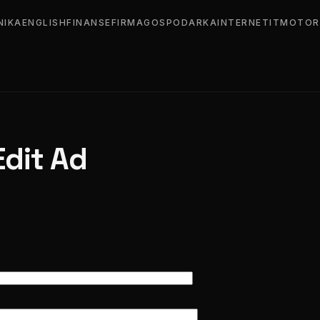
NIKA
ENGLISH
FINANSE
FIRMA
GOSPODARKA
INTERNET
IT
MOTOR
Edit Ad