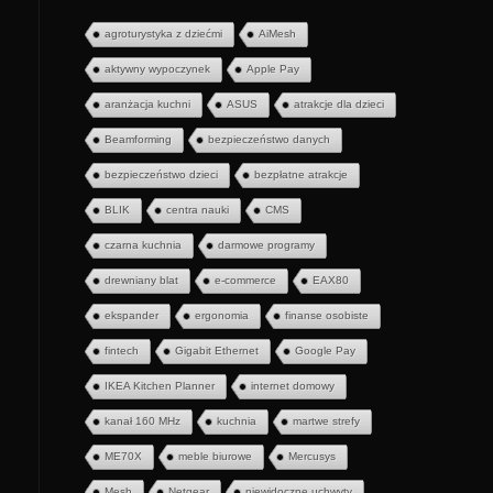
agroturystyka z dziećmi
AiMesh
aktywny wypoczynek
Apple Pay
aranżacja kuchni
ASUS
atrakcje dla dzieci
Beamforming
bezpieczeństwo danych
bezpieczeństwo dzieci
bezpłatne atrakcje
BLIK
centra nauki
CMS
czarna kuchnia
darmowe programy
drewniany blat
e-commerce
EAX80
ekspander
ergonomia
finanse osobiste
fintech
Gigabit Ethernet
Google Pay
IKEA Kitchen Planner
internet domowy
kanał 160 MHz
kuchnia
martwe strefy
ME70X
meble biurowe
Mercusys
Mesh
Netgear
niewidoczne uchwyty