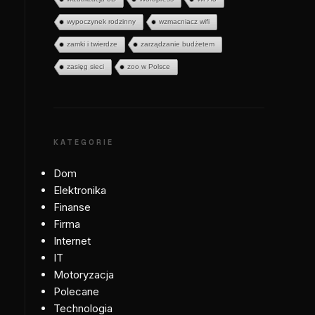
wypoczynek rodzinny
wzmacniacz wifi
zamki i twierdze
zarządzanie budżetem
zasięg sieci
zoo w Polsce
KATEGORIE
Dom
Elektronika
Finanse
Firma
Internet
IT
Motoryzacja
Polecane
Technologia