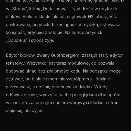
razu we wszystkie opcje. Zacznij od strony głównej. Wejdź
w „Strony”, kliknij „Dodaj nową”. Tytuł, treść w edytorze
bloków. Bloki to klocki: akapit, nagłówek H2, obraz, lista
punktowana, przycisk. Przeciągasz je myszką, ustawiasz
kolejność, edytujesz w locie. Na końcu przycisk
„Opublikuj” i strona żyje.
Edytor bloków, zwany Gutenbergiem, zastąpił stary edytor
tekstowy. Wszystko jest teraz modułowe, co pozwala
budować układ bez znajomości kodu. Na początku może
irytować, bo bloki czasem nie współpracują idealnie –
przesuwasz, a coś się przesuwa za daleko. Wtedy
odśwież stronę, wyczyść cache przeglądarki albo spróbuj
w innej. Z czasem ręka nabiera wprawy i układanie stron
staje się intuicyjne.