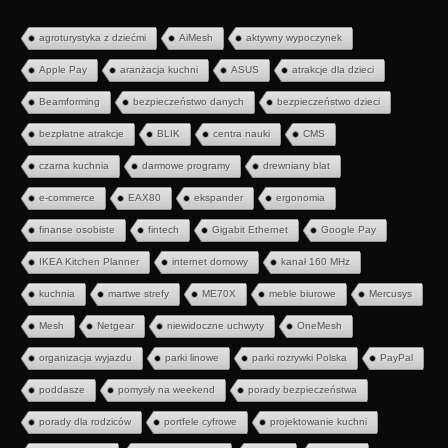
agroturystyka z dziećmi
AiMesh
aktywny wypoczynek
Apple Pay
aranżacja kuchni
ASUS
atrakcje dla dzieci
Beamforming
bezpieczeństwo danych
bezpieczeństwo dzieci
bezpłatne atrakcje
BLIK
centra nauki
CMS
czarna kuchnia
darmowe programy
drewniany blat
e-commerce
EAX80
ekspander
ergonomia
finanse osobiste
fintech
Gigabit Ethernet
Google Pay
IKEA Kitchen Planner
internet domowy
kanał 160 MHz
kuchnia
martwe strefy
ME70X
meble biurowe
Mercusys
Mesh
Netgear
niewidoczne uchwyty
OneMesh
organizacja wyjazdu
parki linowe
parki rozrywki Polska
PayPal
poddasze
pomysły na weekend
porady bezpieczeństwa
porady dla rodziców
portfele cyfrowe
projektowanie kuchni