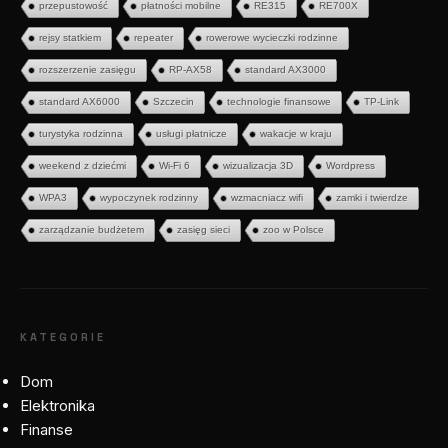
przepustowość
płatności mobilne
RE315
RE700X
rejsy statkiem
repeater
rowerowe wycieczki rodzinne
rozszerzenie zasięgu
RP-AX58
standard AX3000
standard AX6000
Szczecin
technologie finansowe
TP-Link
turystyka rodzinna
usługi płatnicze
wakacje w kraju
weekend z dziećmi
Wi-Fi 6
wizualizacja 3D
Wordpress
WPA3
wypoczynek rodzinny
wzmacniacz wifi
zamki i twierdze
zarządzanie budżetem
zasięg sieci
zoo w Polsce
KATEGORIE
Dom
Elektronika
Finanse