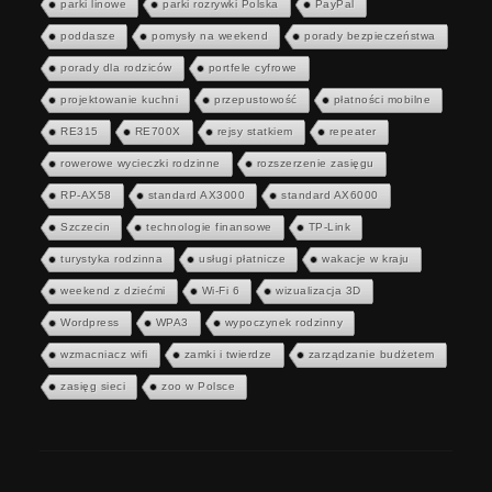
parki linowe
parki rozrywki Polska
PayPal
poddasze
pomysły na weekend
porady bezpieczeństwa
porady dla rodziców
portfele cyfrowe
projektowanie kuchni
przepustowość
płatności mobilne
RE315
RE700X
rejsy statkiem
repeater
rowerowe wycieczki rodzinne
rozszerzenie zasięgu
RP-AX58
standard AX3000
standard AX6000
Szczecin
technologie finansowe
TP-Link
turystyka rodzinna
usługi płatnicze
wakacje w kraju
weekend z dziećmi
Wi-Fi 6
wizualizacja 3D
Wordpress
WPA3
wypoczynek rodzinny
wzmacniacz wifi
zamki i twierdze
zarządzanie budżetem
zasięg sieci
zoo w Polsce