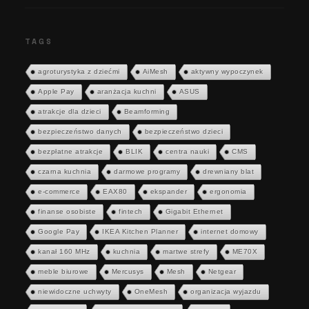
TAGS
agroturystyka z dziećmi
AiMesh
aktywny wypoczynek
Apple Pay
aranżacja kuchni
ASUS
atrakcje dla dzieci
Beamforming
bezpieczeństwo danych
bezpieczeństwo dzieci
bezpłatne atrakcje
BLIK
centra nauki
CMS
czarna kuchnia
darmowe programy
drewniany blat
e-commerce
EAX80
ekspander
ergonomia
finanse osobiste
fintech
Gigabit Ethernet
Google Pay
IKEA Kitchen Planner
internet domowy
kanał 160 MHz
kuchnia
martwe strefy
ME70X
meble biurowe
Mercusys
Mesh
Netgear
niewidoczne uchwyty
OneMesh
organizacja wyjazdu