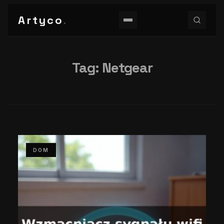
Artyco
.
Tag:
Netgear
DOM