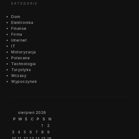
KATEGORIE
Dom
Elektronika
Finanse
Firma
Internet
IT
Motoryzacja
Polecane
Technologia
Turystyka
Wczasy
Wypoczynek
sierpień 2026
P
W
Ś
C
P
S
N
1
2
3
4
5
6
7
8
9
10
11
12
13
14
15
16