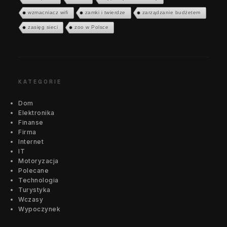
wzmacniacz wifi
zamki i twierdze
zarządzanie budżetem
zasięg sieci
zoo w Polsce
KATEGORIE
Dom
Elektronika
Finanse
Firma
Internet
IT
Motoryzacja
Polecane
Technologia
Turystyka
Wczasy
Wypoczynek