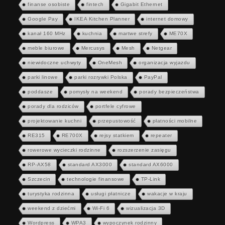
finanse osobiste
fintech
Gigabit Ethernet
Google Pay
IKEA Kitchen Planner
internet domowy
kanał 160 MHz
kuchnia
martwe strefy
ME70X
meble biurowe
Mercusys
Mesh
Netgear
niewidoczne uchwyty
OneMesh
organizacja wyjazdu
parki linowe
parki rozrywki Polska
PayPal
poddasze
pomysły na weekend
porady bezpieczeństwa
porady dla rodziców
portfele cyfrowe
projektowanie kuchni
przepustowość
płatności mobilne
RE315
RE700X
rejsy statkiem
repeater
rowerowe wycieczki rodzinne
rozszerzenie zasięgu
RP-AX58
standard AX3000
standard AX6000
Szczecin
technologie finansowe
TP-Link
turystyka rodzinna
usługi płatnicze
wakacje w kraju
weekend z dziećmi
Wi-Fi 6
wizualizacja 3D
Wordpress
WPA3
wypoczynek rodzinny