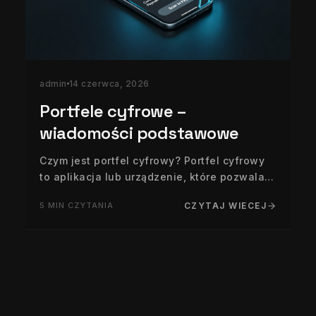
admin
14 czerwca, 2026
Portfele cyfrowe –
wiadomości podstawowe
Czym jest portfel cyfrowy? Portfel cyfrowy
to aplikacja lub urządzenie, które pozwala
przechowywać i zarządzać środkami
5 MIN CZYTANIA
CZYTAJ WIECEJ
finansowymi w formie elektronicznej.
Podobnie jak tradycyjny portfel fizyczny
mieści banknoty i karty, tak…