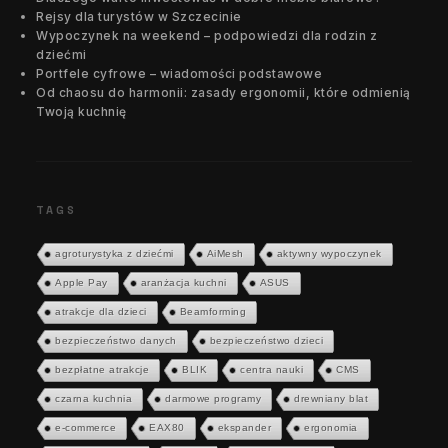
Rejsy dla turystów w Szczecinie
Wypoczynek na weekend – podpowiedzi dla rodzin z
dziećmi
Portfele cyfrowe – wiadomości podstawowe
Od chaosu do harmonii: zasady ergonomii, które odmienią
Twoją kuchnię
TAGS
agroturystyka z dziećmi
AiMesh
aktywny wypoczynek
Apple Pay
aranżacja kuchni
ASUS
atrakcje dla dzieci
Beamforming
bezpieczeństwo danych
bezpieczeństwo dzieci
bezpłatne atrakcje
BLIK
centra nauki
CMS
czarna kuchnia
darmowe programy
drewniany blat
e-commerce
EAX80
ekspander
ergonomia