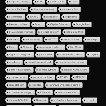
bezpłatne atrakcje
BLIK
centra nauki
CMS
czarna kuchnia
darmowe programy
drewniany blat
e-commerce
EAX80
ekspander
ergonomia
finanse osobiste
fintech
Gigabit Ethernet
Google Pay
IKEA Kitchen Planner
internet domowy
kanał 160 MHz
kuchnia
martwe strefy
ME70X
meble biurowe
Mercusys
Mesh
Netgear
niewidoczne uchwyty
OneMesh
organizacja wyjazdu
parki linowe
parki rozrywki Polska
PayPal
poddasze
pomysły na weekend
porady bezpieczeństwa
porady dla rodziców
portfele cyfrowe
projektowanie kuchni
przepustowość
płatności mobilne
RE315
RE700X
rejsy statkiem
repeater
rowerowe wycieczki rodzinne
rozszerzenie zasięgu
RP-AX58
standard AX3000
standard AX6000
Szczecin
technologie finansowe
TP-Link