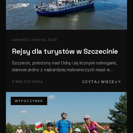
admin
22 czerwca, 2026
Rejsy dla turystów w Szczecinie
Szczecin, położony nad Odrą i jej licznymi odnogami,
stanowi jedno z najbardziej malowniczych miast w
Polsce pod względem walorów wodnych. Sieć rzek,
3 MIN CZYTANIA
CZYTAJ WIECEJ
kanałów oraz bliskość Morza Bałtyckiego sprawiają, że
rejsy…
WYPOCZYNEK