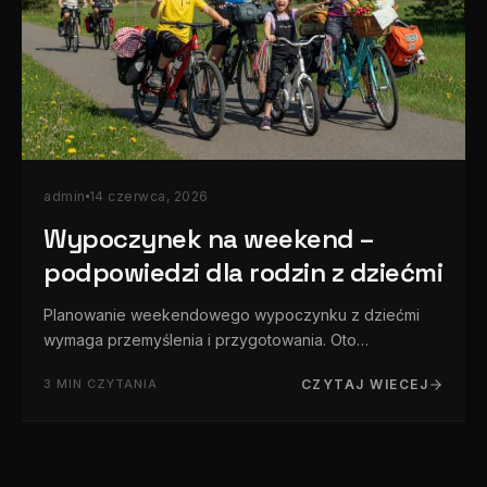
admin
14 czerwca, 2026
Wypoczynek na weekend –
podpowiedzi dla rodzin z dziećmi
Planowanie weekendowego wypoczynku z dziećmi
wymaga przemyślenia i przygotowania. Oto
sprawdzone pomysły, które sprawią, że czas
3 MIN CZYTANIA
CZYTAJ WIECEJ
spędzony z rodziną będzie udany i bezpieczny. 1. Parki
rozrywki i centra edukacyjne Majaland…