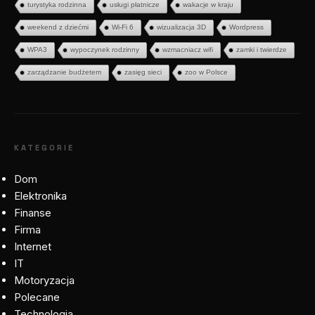
turystyka rodzinna
usługi płatnicze
wakacje w kraju
weekend z dziećmi
Wi-Fi 6
wizualizacja 3D
Wordpress
WPA3
wypoczynek rodzinny
wzmacniacz wifi
zamki i twierdze
zarządzanie budżetem
zasięg sieci
zoo w Polsce
KATEGORIE
Dom
Elektronika
Finanse
Firma
Internet
IT
Motoryzacja
Polecane
Technologia