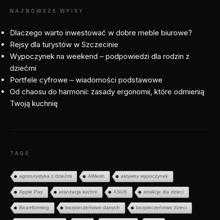
NAJNOWSZE WPISY
Dlaczego warto inwestować w dobre meble biurowe?
Rejsy dla turystów w Szczecinie
Wypoczynek na weekend – podpowiedzi dla rodzin z
dziećmi
Portfele cyfrowe – wiadomości podstawowe
Od chaosu do harmonii: zasady ergonomii, które odmienią
Twoją kuchnię
TAGS
agroturystyka z dziećmi
AiMesh
aktywny wypoczynek
Apple Pay
aranżacja kuchni
ASUS
atrakcje dla dzieci
Beamforming
bezpieczeństwo danych
bezpieczeństwo dzieci