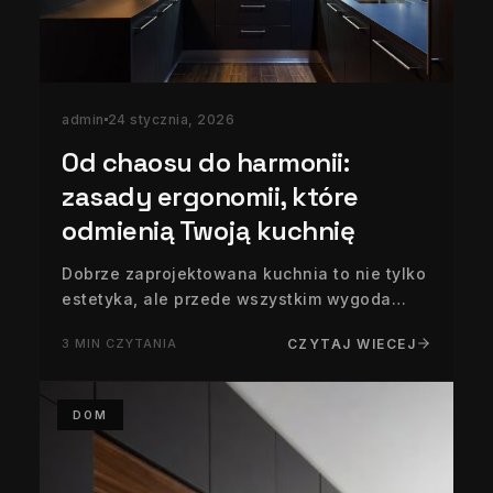
admin
24 stycznia, 2026
Od chaosu do harmonii:
zasady ergonomii, które
odmienią Twoją kuchnię
Dobrze zaprojektowana kuchnia to nie tylko
estetyka, ale przede wszystkim wygoda
codziennego użytkowania. Ergonomia
3 MIN CZYTANIA
CZYTAJ WIECEJ
sprawia, że gotowanie, sprzątanie i
przechowywanie stają się płynne, intuicyjne
i mniej męczące. Nawet piękna kuchnia…
DOM