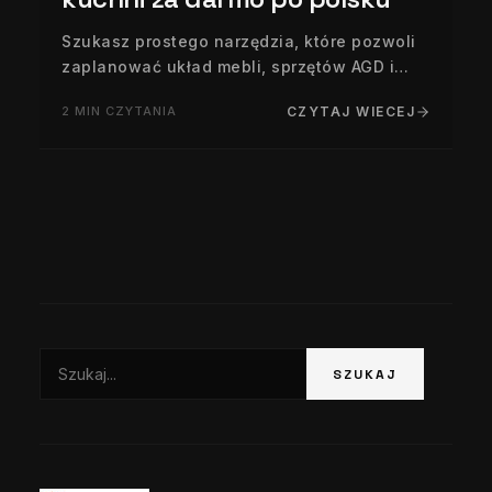
Szukasz prostego narzędzia, które pozwoli
zaplanować układ mebli, sprzętów AGD i
wykończeń w kuchni po polsku—bez opłat i
2 MIN CZYTANIA
CZYTAJ WIECEJ
z podglądem 3D? Poniżej znajdziesz
sprawdzone, darmowe rozwiązania online
oraz praktyczne wskazówki…
Szukaj:
SZUKAJ