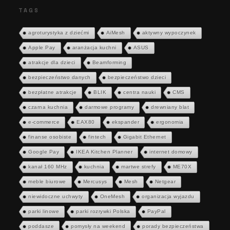
TAGS
agroturystyka z dziećmi
AiMesh
aktywny wypoczynek
Apple Pay
aranżacja kuchni
ASUS
atrakcje dla dzieci
Beamforming
bezpieczeństwo danych
bezpieczeństwo dzieci
bezpłatne atrakcje
BLIK
centra nauki
CMS
czarna kuchnia
darmowe programy
drewniany blat
e-commerce
EAX80
ekspander
ergonomia
finanse osobiste
fintech
Gigabit Ethernet
Google Pay
IKEA Kitchen Planner
internet domowy
kanał 160 MHz
kuchnia
martwe strefy
ME70X
meble biurowe
Mercusys
Mesh
Netgear
niewidoczne uchwyty
OneMesh
organizacja wyjazdu
parki linowe
parki rozrywki Polska
PayPal
poddasze
pomysły na weekend
porady bezpieczeństwa