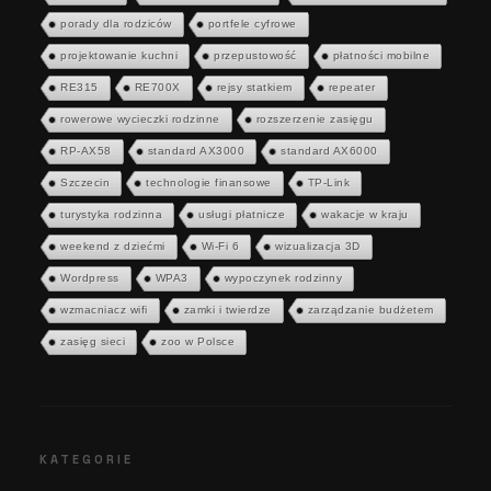
porady dla rodziców
portfele cyfrowe
projektowanie kuchni
przepustowość
płatności mobilne
RE315
RE700X
rejsy statkiem
repeater
rowerowe wycieczki rodzinne
rozszerzenie zasięgu
RP-AX58
standard AX3000
standard AX6000
Szczecin
technologie finansowe
TP-Link
turystyka rodzinna
usługi płatnicze
wakacje w kraju
weekend z dziećmi
Wi-Fi 6
wizualizacja 3D
Wordpress
WPA3
wypoczynek rodzinny
wzmacniacz wifi
zamki i twierdze
zarządzanie budżetem
zasięg sieci
zoo w Polsce
KATEGORIE