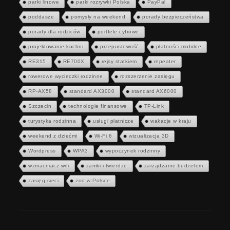
parki linowe
parki rozrywki Polska
PayPal
poddasze
pomysły na weekend
porady bezpieczeństwa
porady dla rodziców
portfele cyfrowe
projektowanie kuchni
przepustowość
płatności mobilne
RE315
RE700X
rejsy statkiem
repeater
rowerowe wycieczki rodzinne
rozszerzenie zasięgu
RP-AX58
standard AX3000
standard AX6000
Szczecin
technologie finansowe
TP-Link
turystyka rodzinna
usługi płatnicze
wakacje w kraju
weekend z dziećmi
Wi-Fi 6
wizualizacja 3D
Wordpress
WPA3
wypoczynek rodzinny
wzmacniacz wifi
zamki i twierdze
zarządzanie budżetem
zasięg sieci
zoo w Polsce