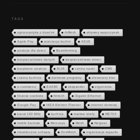
TAGS
agroturystyka z dziećmi
AiMesh
aktywny wypoczynek
Apple Pay
aranżacja kuchni
ASUS
atrakcje dla dzieci
Beamforming
bezpieczeństwo danych
bezpieczeństwo dzieci
bezpłatne atrakcje
BLIK
centra nauki
CMS
czarna kuchnia
darmowe programy
drewniany blat
e-commerce
EAX80
ekspander
ergonomia
finanse osobiste
fintech
Gigabit Ethernet
Google Pay
IKEA Kitchen Planner
internet domowy
kanał 160 MHz
kuchnia
martwe strefy
ME70X
meble biurowe
Mercusys
Mesh
Netgear
niewidoczne uchwyty
OneMesh
organizacja wyjazdu