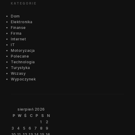
KATEGORIE
Dom
Elektronika
Finanse
Firma
Internet
IT
Motoryzacja
Polecane
Technologia
Turystyka
Wczasy
Wypoczynek
sierpień 2026
P
W
Ś
C
P
S
N
1
2
3
4
5
6
7
8
9
10
11
12
13
14
15
16