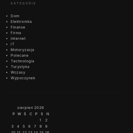
KATEGORIE
Dom
Elektronika
Finanse
Firma
Internet
IT
Motoryzacja
Polecane
Technologia
Turystyka
Wczasy
Wypoczynek
sierpień 2026
P
W
Ś
C
P
S
N
1
2
3
4
5
6
7
8
9
10
11
12
13
14
15
16