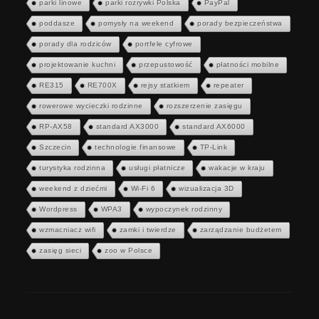
parki linowe
parki rozrywki Polska
PayPal
poddasze
pomysły na weekend
porady bezpieczeństwa
porady dla rodziców
portfele cyfrowe
projektowanie kuchni
przepustowość
płatności mobilne
RE315
RE700X
rejsy statkiem
repeater
rowerowe wycieczki rodzinne
rozszerzenie zasięgu
RP-AX58
standard AX3000
standard AX6000
Szczecin
technologie finansowe
TP-Link
turystyka rodzinna
usługi płatnicze
wakacje w kraju
weekend z dziećmi
Wi-Fi 6
wizualizacja 3D
Wordpress
WPA3
wypoczynek rodzinny
wzmacniacz wifi
zamki i twierdze
zarządzanie budżetem
zasięg sieci
zoo w Polsce