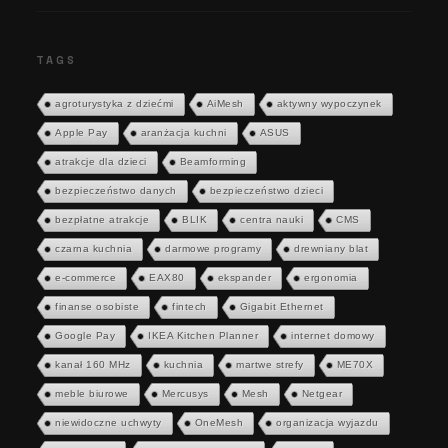
TAGS
agroturystyka z dziećmi
AiMesh
aktywny wypoczynek
Apple Pay
aranżacja kuchni
ASUS
atrakcje dla dzieci
Beamforming
bezpieczeństwo danych
bezpieczeństwo dzieci
bezpłatne atrakcje
BLIK
centra nauki
CMS
czarna kuchnia
darmowe programy
drewniany blat
e-commerce
EAX80
ekspander
ergonomia
finanse osobiste
fintech
Gigabit Ethernet
Google Pay
IKEA Kitchen Planner
internet domowy
kanał 160 MHz
kuchnia
martwe strefy
ME70X
meble biurowe
Mercusys
Mesh
Netgear
niewidoczne uchwyty
OneMesh
organizacja wyjazdu