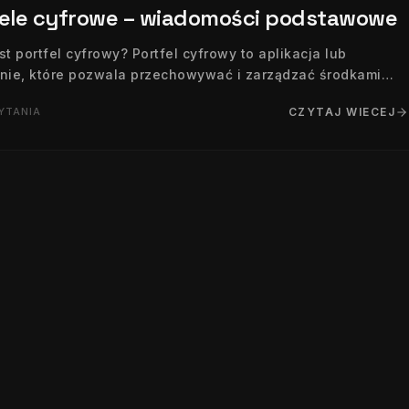
fele cyfrowe – wiadomości podstawowe
t portfel cyfrowy? Portfel cyfrowy to aplikacja lub
nie, które pozwala przechowywać i zarządzać środkami
wymi w formie elektronicznej. Podobnie jak tradycyjny
YTANIA
CZYTAJ WIECEJ
fizyczny mieści banknoty i karty, tak…