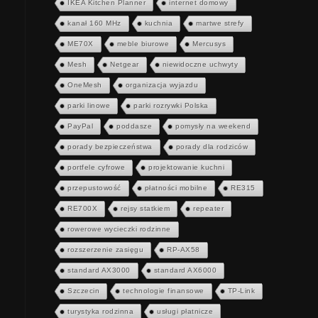
IKEA Kitchen Planner
internet domowy
kanał 160 MHz
kuchnia
martwe strefy
ME70X
meble biurowe
Mercusys
Mesh
Netgear
niewidoczne uchwyty
OneMesh
organizacja wyjazdu
parki linowe
parki rozrywki Polska
PayPal
poddasze
pomysły na weekend
porady bezpieczeństwa
porady dla rodziców
portfele cyfrowe
projektowanie kuchni
przepustowość
płatności mobilne
RE315
RE700X
rejsy statkiem
repeater
rowerowe wycieczki rodzinne
rozszerzenie zasięgu
RP-AX58
standard AX3000
standard AX6000
Szczecin
technologie finansowe
TP-Link
turystyka rodzinna
usługi płatnicze