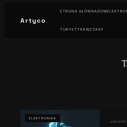
STRONA GŁÓWNA
DOM
ELEKTRO
Artyco
.
TURYSTYKA
WCZASY
T
ELEKTRONIKA
admin
14