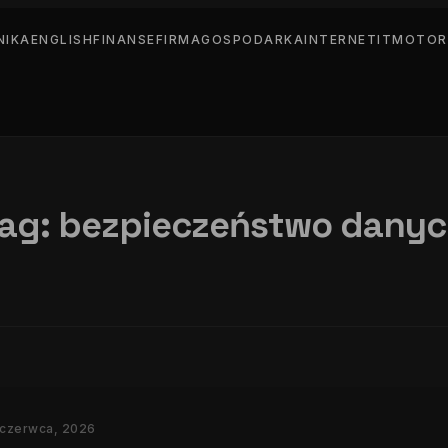
NIKA
ENGLISH
FINANSE
FIRMA
GOSPODARKA
INTERNET
IT
MOTOR
ag:
bezpieczeństwo dany
 czerwca, 2026