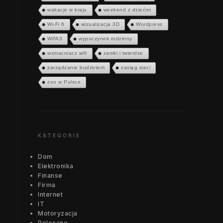
wakacje w kraju
weekend z dziećmi
Wi-Fi 6
wizualizacja 3D
Wordpress
WPA3
wypoczynek rodzinny
wzmacniacz wifi
zamki i twierdze
zarządzanie budżetem
zasięg sieci
zoo w Polsce
KATEGORIE
Dom
Elektronika
Finanse
Firma
Internet
IT
Motoryzacja
Polecane