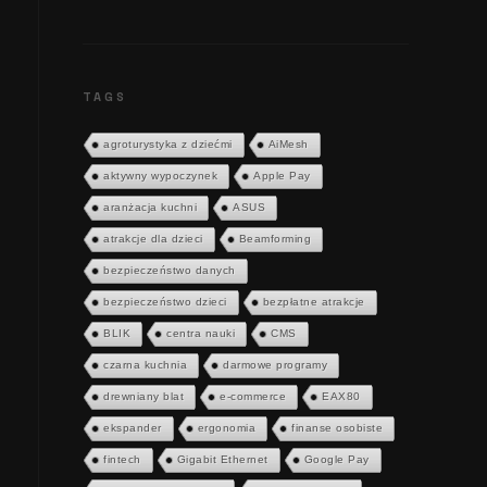
TAGS
agroturystyka z dziećmi
AiMesh
aktywny wypoczynek
Apple Pay
aranżacja kuchni
ASUS
atrakcje dla dzieci
Beamforming
bezpieczeństwo danych
bezpieczeństwo dzieci
bezpłatne atrakcje
BLIK
centra nauki
CMS
czarna kuchnia
darmowe programy
drewniany blat
e-commerce
EAX80
ekspander
ergonomia
finanse osobiste
fintech
Gigabit Ethernet
Google Pay